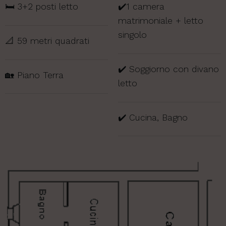
🛏️ 3+2 posti letto
✔️1 camera
matrimoniale + letto
singolo
📐 59 metri quadrati
✔️ Soggiorno con divano
🏡 Piano Terra
letto
✔️ Cucina, Bagno