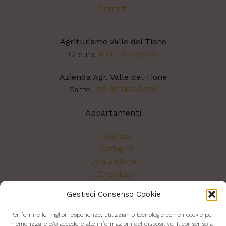
Contatti
Agriturismo Valle del Tione
Cristina
+39 3317776108
Azienda Agr. Valle del Tione
Sante
+39 3534246326
Appartamenti
Il Granaio
Il Castagno
Lo Stradone
L'Orciolaio
La Torretta
Gestisci Consenso Cookie
Per fornire le migliori esperienze, utilizziamo tecnologie come i cookie per
Azienda Agricola Valle del Tione
memorizzare e/o accedere alle informazioni del dispositivo. Il consenso a